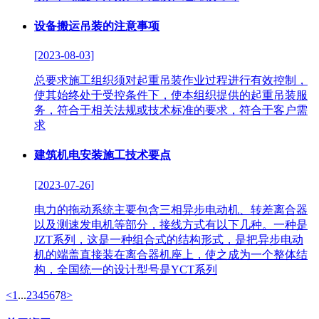
设备搬运吊装的注意事项
[2023-08-03]
总要求施工组织须对起重吊装作业过程进行有效控制，
使其始终处于受控条件下，使本组织提供的起重吊装服
务，符合于相关法规或技术标准的要求，符合于客户需
求
建筑机电安装施工技术要点
[2023-07-26]
电力的拖动系统主要包含三相异步电动机、转差离合器
以及测速发电机等部分，接线方式有以下几种。一种是
JZT系列，这是一种组合式的结构形式，是把异步电动
机的端盖直接装在离合器机座上，使之成为一个整体结
构，全国统一的设计型号是YCT系列
<
1
...
2
3
4
5
6
7
8
>