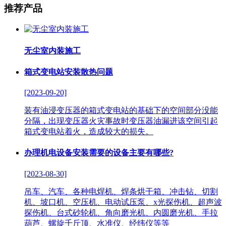
推荐产品
无尘室内装施工
箱式变电站安装散热问题
[2023-09-20]
装有油浸变压器的箱式变电站的基础下的空间部分没能
分隔，出现变压器火灾事故时变压器油漏进该空间引起
箱式变电站着火，造成较大的损失。
办理机电设备安装需要的设备主要有哪些?
[2023-08-30]
吊车、汽车、各种电焊机、焊条烘干箱、冲击钻、切割
机、坡口机、空压机、电动试压泵、x光探伤机、超声波
探伤机、台式砂轮机、角向磨光机、内圆磨光机、手拉
葫芦、螺旋千斤顶、水准仪、经纬仪等等