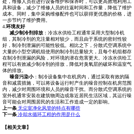
处，维修人员在进行设备维护和保养时，可以更高效地利用工
具和设备，减少了维修人员的往返时间和工作量，降低了维护
成本。同时，集中采购维修配件也可以获得更优惠的价格，进
一步节约了维护费用。
4.
环境友好
减少制冷剂排放
：冷冻水供给工程通常采用大型制冷机
组，其制冷剂的充注量相对较少，而且由于系统的密封性较
好，制冷剂泄漏的可能性较低。相比之下，分散式空调系统中
大量的小型空调机组使用的制冷剂总量较大，且每个机组都存
在制冷剂泄漏的风险，对环境的潜在危害更大。冷冻水供给工
程可以有效减少制冷剂的排放，降低对臭氧层的破坏和温室气
体的排放。
噪音污染小
：制冷设备集中在机房内，通过采取有效的隔
音和减震措施，可以将设备运行时产生的噪音控制在机房范围
内，减少对周围环境和人员的噪音干扰。而分散式空调系统的
室外机通常安装在建筑物周边或靠近居民生活区域，其运行噪
音可能会对周围居民的生活和工作造成一定的影响。
上一条
无尘室净化风管的特点有哪些
下一条
冷却水循环工程的作用是什么
【相关文章】