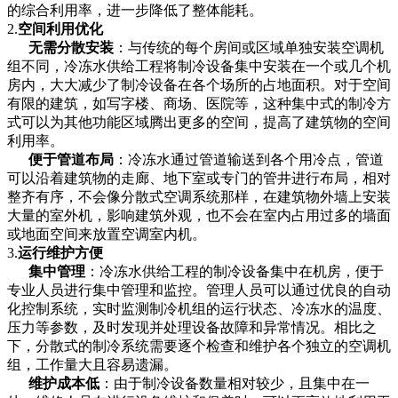
的综合利用率，进一步降低了整体能耗。
2.
空间利用优化
无需分散安装
：与传统的每个房间或区域单独安装空调机
组不同，冷冻水供给工程将制冷设备集中安装在一个或几个机
房内，大大减少了制冷设备在各个场所的占地面积。对于空间
有限的建筑，如写字楼、商场、医院等，这种集中式的制冷方
式可以为其他功能区域腾出更多的空间，提高了建筑物的空间
利用率。
便于管道布局
：冷冻水通过管道输送到各个用冷点，管道
可以沿着建筑物的走廊、地下室或专门的管井进行布局，相对
整齐有序，不会像分散式空调系统那样，在建筑物外墙上安装
大量的室外机，影响建筑外观，也不会在室内占用过多的墙面
或地面空间来放置空调室内机。
3.
运行维护方便
集中管理
：冷冻水供给工程的制冷设备集中在机房，便于
专业人员进行集中管理和监控。管理人员可以通过优良的自动
化控制系统，实时监测制冷机组的运行状态、冷冻水的温度、
压力等参数，及时发现并处理设备故障和异常情况。相比之
下，分散式的制冷系统需要逐个检查和维护各个独立的空调机
组，工作量大且容易遗漏。
维护成本低
：由于制冷设备数量相对较少，且集中在一