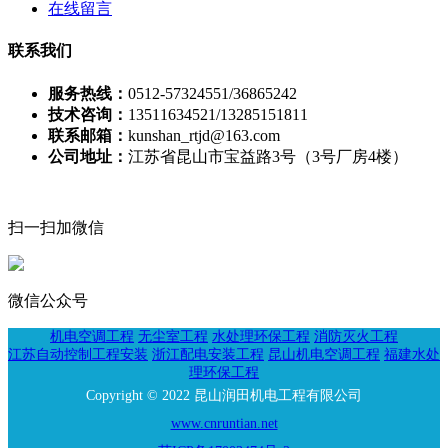
在线留言
联系我们
服务热线：
0512-57324551/36865242
技术咨询：
13511634521/13285151811
联系邮箱：
kunshan_rtjd@163.com
公司地址：
江苏省昆山市宝益路3号（3号厂房4楼）
扫一扫加微信
微信公众号
机电空调工程
无尘室工程
水处理环保工程
消防灭火工程
江苏自动控制工程安装
浙江配电安装工程
昆山机电空调工程
福建水处
理环保工程
Copyright © 2022 昆山润田机电工程有限公司
www.cnruntian.net