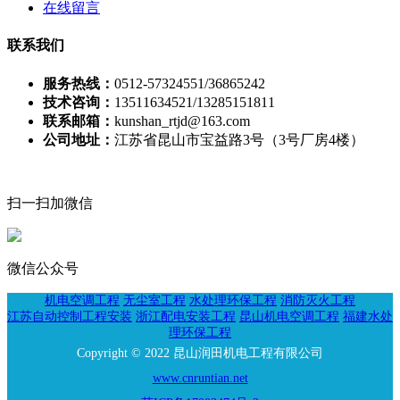
在线留言
联系我们
服务热线：
0512-57324551/36865242
技术咨询：
13511634521/13285151811
联系邮箱：
kunshan_rtjd@163.com
公司地址：
江苏省昆山市宝益路3号（3号厂房4楼）
扫一扫加微信
微信公众号
机电空调工程
无尘室工程
水处理环保工程
消防灭火工程
江苏自动控制工程安装
浙江配电安装工程
昆山机电空调工程
福建水处
理环保工程
Copyright © 2022 昆山润田机电工程有限公司
www.cnruntian.net