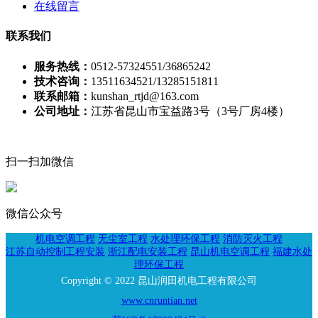
在线留言
联系我们
服务热线：
0512-57324551/36865242
技术咨询：
13511634521/13285151811
联系邮箱：
kunshan_rtjd@163.com
公司地址：
江苏省昆山市宝益路3号（3号厂房4楼）
扫一扫加微信
微信公众号
机电空调工程
无尘室工程
水处理环保工程
消防灭火工程
江苏自动控制工程安装
浙江配电安装工程
昆山机电空调工程
福建水处
理环保工程
Copyright © 2022 昆山润田机电工程有限公司
www.cnruntian.net